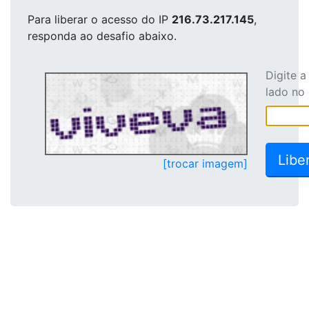
Para liberar o acesso
do IP
216.73.217.145
,
responda ao desafio abaixo.
Digite 
lado no
[trocar imagem]