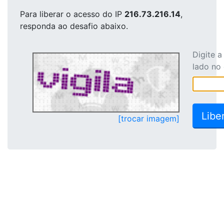
Para liberar o acesso
do IP
216.73.216.14
,
responda ao desafio abaixo.
Digite 
lado no
[trocar imagem]