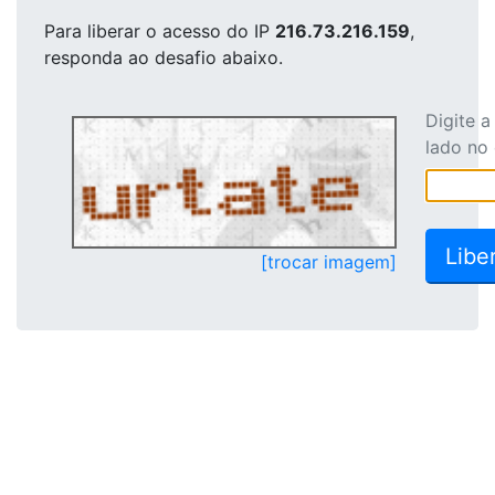
Para liberar o acesso
do IP
216.73.216.159
,
responda ao desafio abaixo.
Digite 
lado no
[trocar imagem]