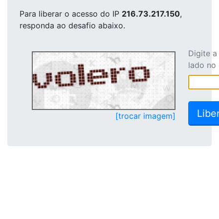
Para liberar o acesso
do IP
216.73.217.150
,
responda ao desafio abaixo.
Digite 
lado no
[trocar imagem]