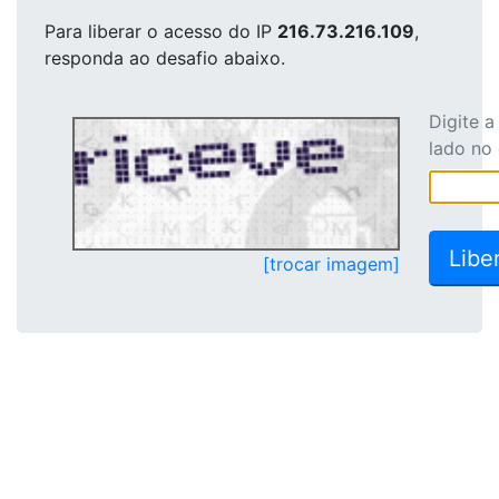
Para liberar o acesso
do IP
216.73.216.109
,
responda ao desafio abaixo.
Digite 
lado no
[trocar imagem]