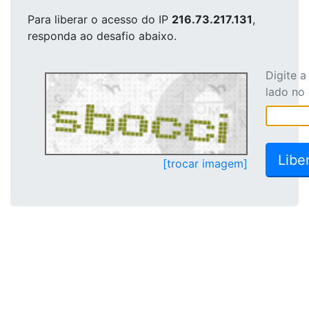
Para liberar o acesso
do IP
216.73.217.131
,
responda ao desafio abaixo.
Digite 
lado no
[trocar imagem]