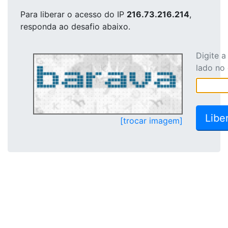
Para liberar o acesso
do IP
216.73.216.214
,
responda ao desafio abaixo.
Digite 
lado no
[trocar imagem]