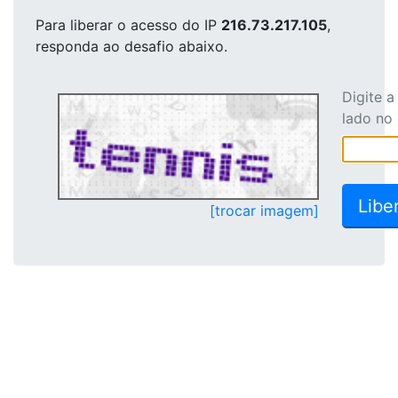
Para liberar o acesso
do IP
216.73.217.105
,
responda ao desafio abaixo.
Digite 
lado no
[trocar imagem]