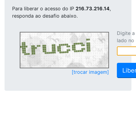
Para liberar o acesso
do IP
216.73.216.14
,
responda ao desafio abaixo.
Digite 
lado no
[trocar imagem]