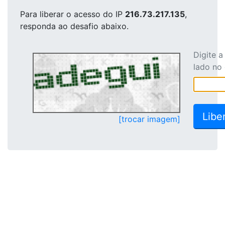
Para liberar o acesso
do IP
216.73.217.135
,
responda ao desafio abaixo.
Digite 
lado no
[trocar imagem]