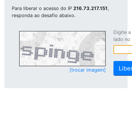
Para liberar o acesso
do IP
216.73.217.151
,
responda ao desafio abaixo.
Digite 
lado no
[trocar imagem]