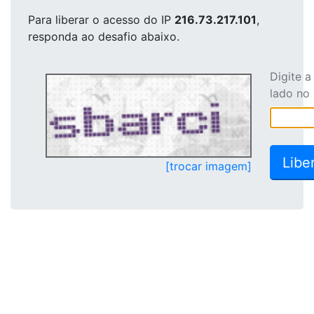
Para liberar o acesso
do IP
216.73.217.101
,
responda ao desafio abaixo.
Digite 
lado no
[trocar imagem]