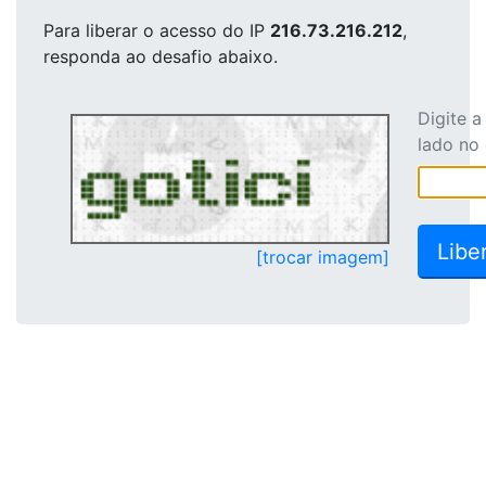
Para liberar o acesso
do IP
216.73.216.212
,
responda ao desafio abaixo.
Digite 
lado no
[trocar imagem]