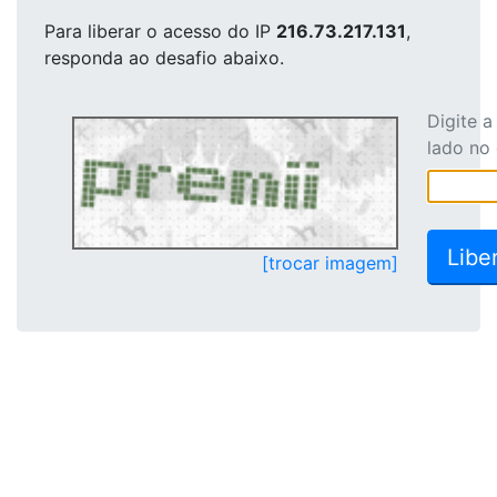
Para liberar o acesso
do IP
216.73.217.131
,
responda ao desafio abaixo.
Digite 
lado no
[trocar imagem]