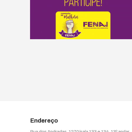
Endereço
Rua dos Andradas, 1270/sala 133 e 134, 13º andar,