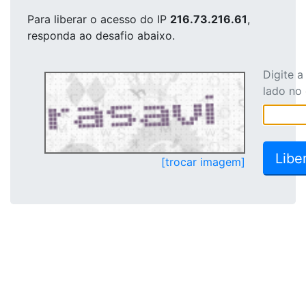
Para liberar o acesso
do IP
216.73.216.61
,
responda ao desafio abaixo.
Digite 
lado no
[trocar imagem]