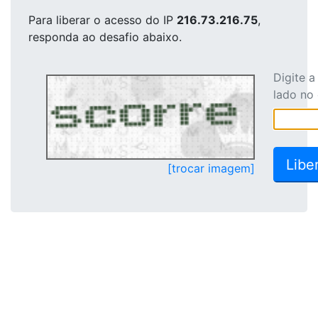
Para liberar o acesso
do IP
216.73.216.75
,
responda ao desafio abaixo.
Digite 
lado no
[trocar imagem]