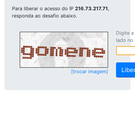
Para liberar o acesso
do IP
216.73.217.71
,
responda ao desafio abaixo.
Digite 
lado no
[trocar imagem]