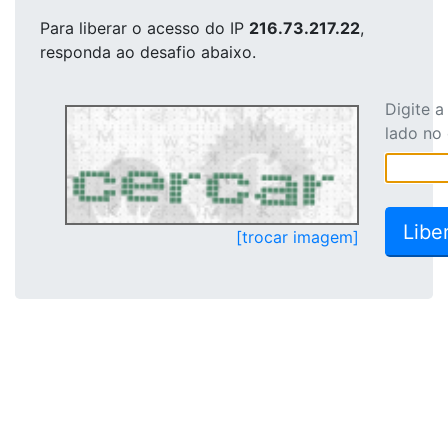
Para liberar o acesso
do IP
216.73.217.22
,
responda ao desafio abaixo.
Digite 
lado no
[trocar imagem]