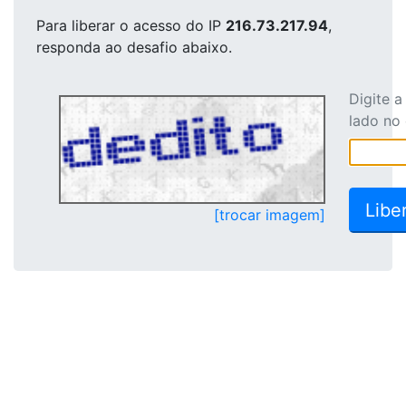
Para liberar o acesso
do IP
216.73.217.94
,
responda ao desafio abaixo.
Digite 
lado no
[trocar imagem]