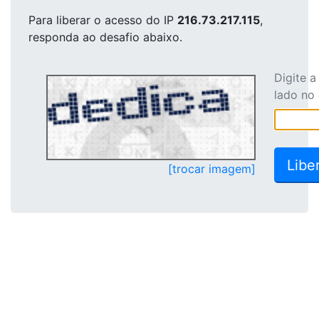
Para liberar o acesso
do IP
216.73.217.115
,
responda ao desafio abaixo.
Digite 
lado no
[trocar imagem]