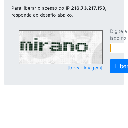
Para liberar o acesso
do IP
216.73.217.153
,
responda ao desafio abaixo.
Digite 
lado no
[trocar imagem]