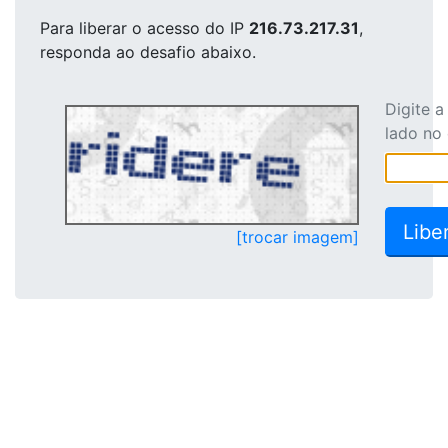
Para liberar o acesso
do IP
216.73.217.31
,
responda ao desafio abaixo.
Digite 
lado no
[trocar imagem]