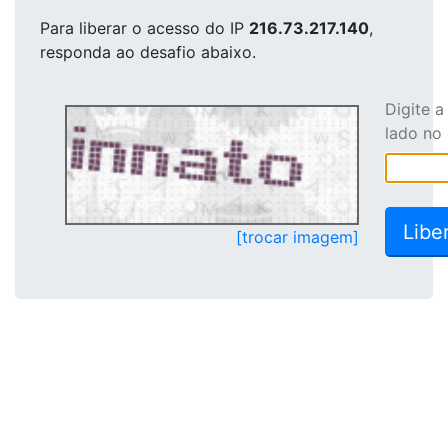
Para liberar o acesso
do IP
216.73.217.140
,
responda ao desafio abaixo.
Digite 
lado no
[trocar imagem]