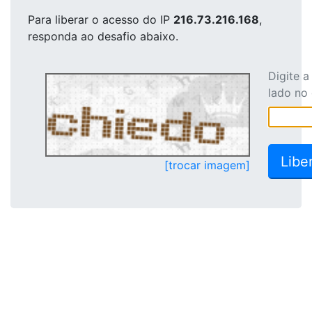
Para liberar o acesso
do IP
216.73.216.168
,
responda ao desafio abaixo.
Digite 
lado no
[trocar imagem]