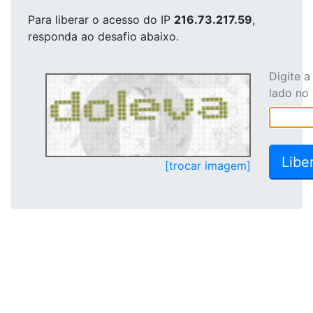
Para liberar o acesso
do IP
216.73.217.59
,
responda ao desafio abaixo.
Digite 
lado no
[trocar imagem]