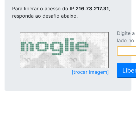
Para liberar o acesso
do IP
216.73.217.31
,
responda ao desafio abaixo.
Digite 
lado no
[trocar imagem]