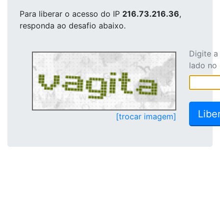
Para liberar o acesso
do IP
216.73.216.36
,
responda ao desafio abaixo.
Digite 
lado no
[trocar imagem]