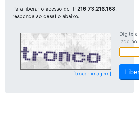
Para liberar o acesso
do IP
216.73.216.168
,
responda ao desafio abaixo.
Digite 
lado no
[trocar imagem]