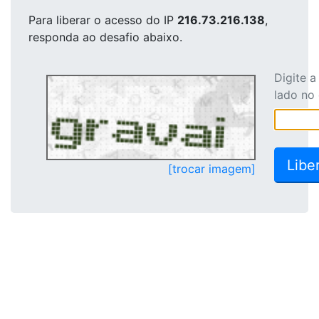
Para liberar o acesso
do IP
216.73.216.138
,
responda ao desafio abaixo.
Digite 
lado no
[trocar imagem]