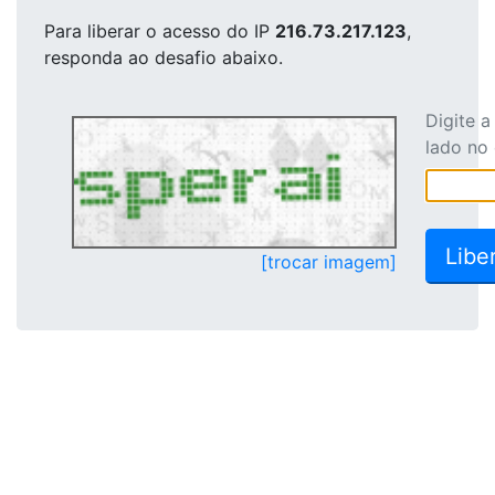
Para liberar o acesso
do IP
216.73.217.123
,
responda ao desafio abaixo.
Digite 
lado no
[trocar imagem]