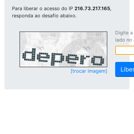
Para liberar o acesso
do IP
216.73.217.165
,
responda ao desafio abaixo.
Digite 
lado no
[trocar imagem]