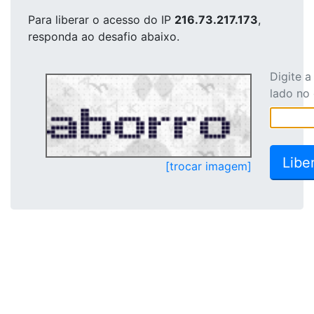
Para liberar o acesso
do IP
216.73.217.173
,
responda ao desafio abaixo.
Digite 
lado no
[trocar imagem]