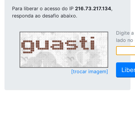
Para liberar o acesso
do IP
216.73.217.134
,
responda ao desafio abaixo.
Digite 
lado no
[trocar imagem]