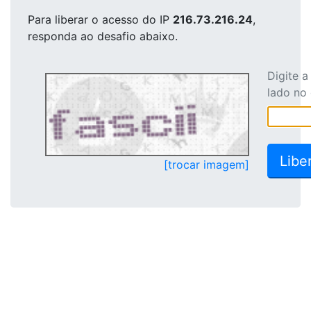
Para liberar o acesso
do IP
216.73.216.24
,
responda ao desafio abaixo.
Digite 
lado no
[trocar imagem]