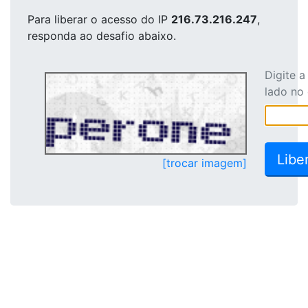
Para liberar o acesso
do IP
216.73.216.247
,
responda ao desafio abaixo.
Digite 
lado no
[trocar imagem]