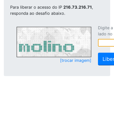
Para liberar o acesso
do IP
216.73.216.71
,
responda ao desafio abaixo.
Digite 
lado no
[trocar imagem]