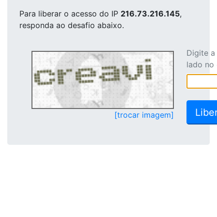
Para liberar o acesso
do IP
216.73.216.145
,
responda ao desafio abaixo.
Digite 
lado no
[trocar imagem]