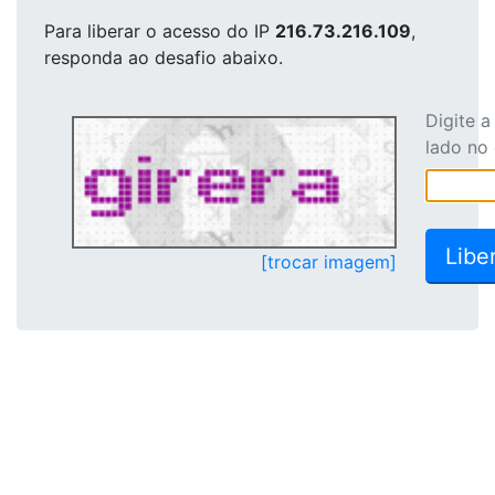
Para liberar o acesso
do IP
216.73.216.109
,
responda ao desafio abaixo.
Digite 
lado no
[trocar imagem]