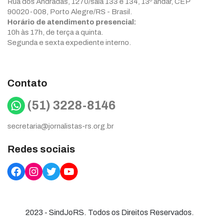
Rua dos Andradas, 1270/sala 133 e 134, 13º andar, CEP
90020-008, Porto Alegre/RS - Brasil.
Horário de atendimento presencial:
10h às 17h, de terça a quinta.
Segunda e sexta expediente interno.
Contato
WhatsApp
(51) 3228-8146
secretaria@jornalistas-rs.org.br
Redes sociais
Facebook
Instagram
Twitter
YouTube
2023 - SindJoRS. Todos os Direitos Reservados.