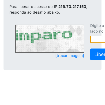
Para liberar o acesso
do IP
216.73.217.153
,
responda ao desafio abaixo.
Digite 
lado no
[trocar imagem]