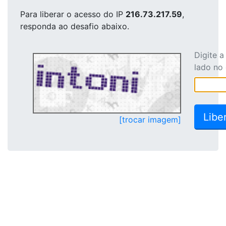
Para liberar o acesso
do IP
216.73.217.59
,
responda ao desafio abaixo.
Digite 
lado no
[trocar imagem]