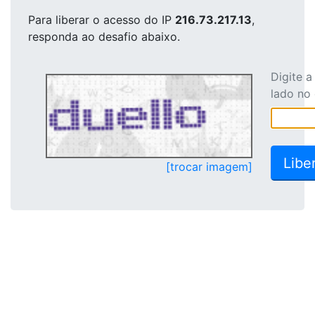
Para liberar o acesso
do IP
216.73.217.13
,
responda ao desafio abaixo.
Digite 
lado no
[trocar imagem]