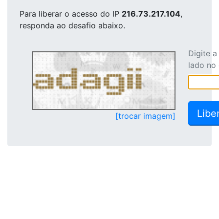
Para liberar o acesso
do IP
216.73.217.104
,
responda ao desafio abaixo.
Digite 
lado no
[trocar imagem]