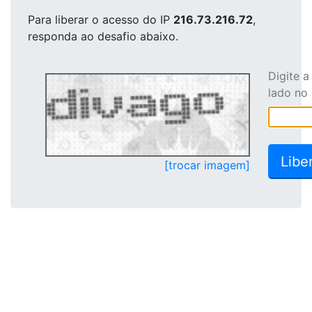
Para liberar o acesso
do IP
216.73.216.72
,
responda ao desafio abaixo.
Digite 
lado no
[trocar imagem]