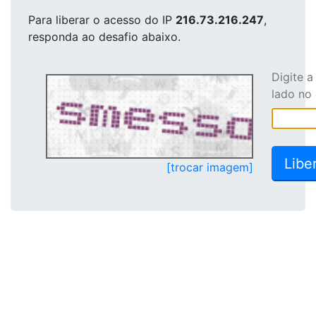
Para liberar o acesso
do IP
216.73.216.247
,
responda ao desafio abaixo.
Digite 
lado no
[trocar imagem]