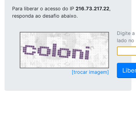
Para liberar o acesso
do IP
216.73.217.22
,
responda ao desafio abaixo.
Digite 
lado no
[trocar imagem]