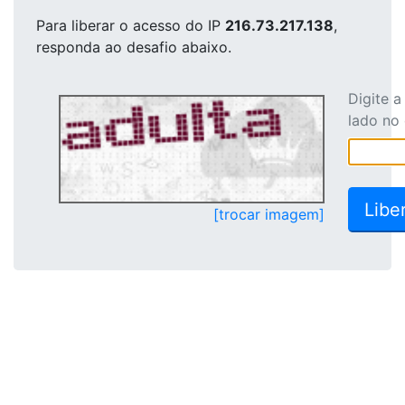
Para liberar o acesso
do IP
216.73.217.138
,
responda ao desafio abaixo.
Digite 
lado no
[trocar imagem]